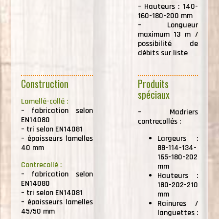
–
Hauteurs : 140-
160-180-200 mm
–
Longueur
maximum 13 m /
possibilité de
débits sur liste
Construction
Produits
spéciaux
Lamellé-collé :
–
fabrication selon
–
Madriers
EN14080
contrecollés :
–
tri selon EN14081
–
épaisseurs lamelles
Largeurs :
40 mm
88-114-134-
165-180-202
Contrecollé :
mm
–
fabrication selon
Hauteurs :
EN14080
180-202-210
–
tri selon EN14081
mm
–
épaisseurs lamelles
Rainures /
45/50 mm
languettes :