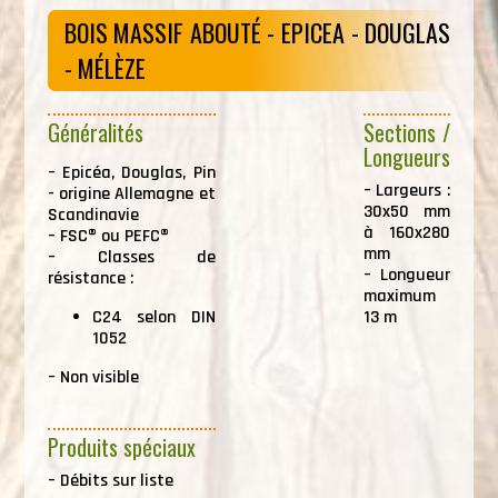
BOIS MASSIF ABOUTÉ - EPICEA - DOUGLAS
- MÉLÈZE
Généralités
Sections /
Longueurs
–
Epicéa, Douglas, Pin
–
Largeurs :
- origine Allemagne et
30x50 mm
Scandinavie
à 160x280
–
FSC® ou PEFC®
mm
–
Classes de
–
Longueur
résistance :
maximum
C24 selon DIN
13 m
1052
–
Non visible
Produits spéciaux
–
Débits sur liste