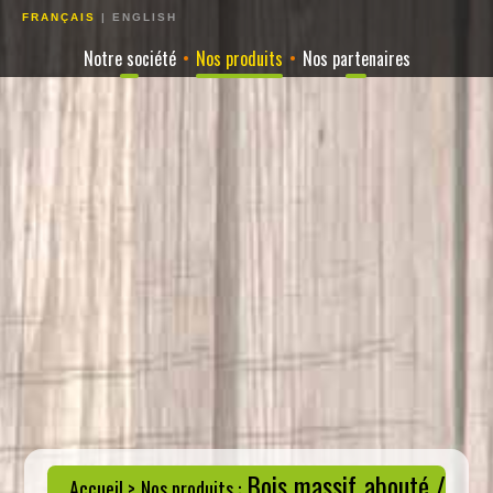
FRANÇAIS
|
ENGLISH
Notre société
•
Nos produits
•
Nos partenaires
Bois massif abouté /
Accueil
>
Nos produits
: