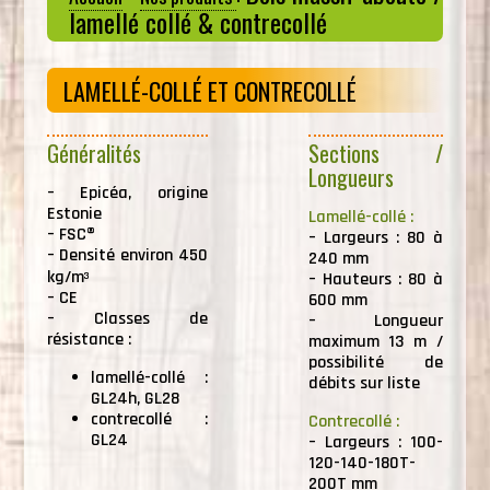
lamellé collé & contrecollé
LAMELLÉ-COLLÉ ET CONTRECOLLÉ
Généralités
Sections /
Longueurs
–
Epicéa, origine
Estonie
Lamellé-collé :
–
FSC®
–
Largeurs : 80 à
–
Densité environ 450
240 mm
kg/m
–
Hauteurs : 80 à
3
–
CE
600 mm
–
Classes de
–
Longueur
résistance :
maximum 13 m /
possibilité de
lamellé-collé :
débits sur liste
GL24h, GL28
contrecollé :
Contrecollé :
GL24
–
Largeurs : 100-
120-140-180T-
200T mm