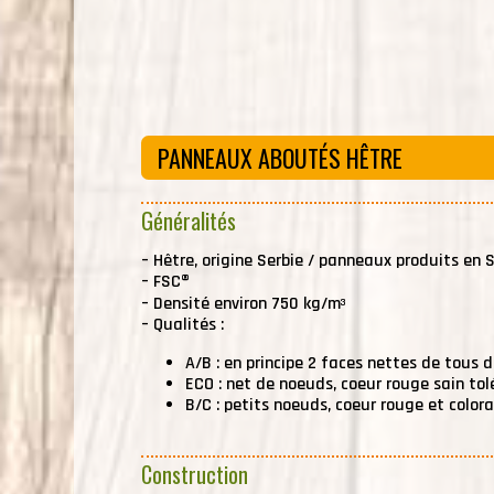
PANNEAUX ABOUTÉS HÊTRE
Généralités
–
Hêtre, origine Serbie / panneaux produits en S
–
FSC®
–
Densité environ 750 kg/m
3
–
Qualités :
A/B : en principe 2 faces nettes de tous 
ECO : net de noeuds, coeur rouge sain tolé
B/C : petits noeuds, coeur rouge et color
Construction