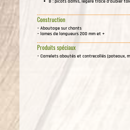
B : picots admis, légère trace d’aubier tol
Construction
–
Aboutage sur chants
–
lames de longueurs 200 mm et +
Produits spéciaux
–
Carrelets aboutés et contrecollés (poteaux, ma