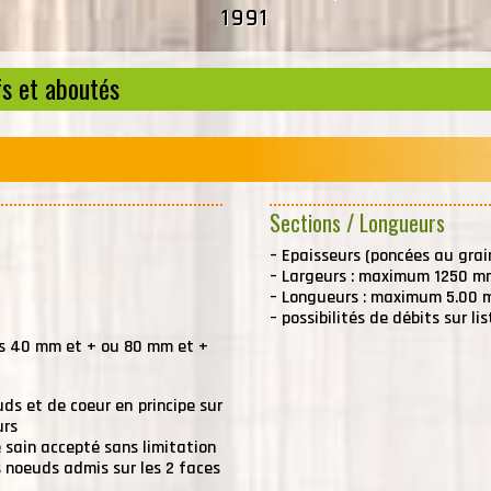
1991
s et aboutés
Sections / Longueurs
–
Epaisseurs (poncées au grai
–
Largeurs : maximum 1250 m
–
Longueurs : maximum 5.00 
–
possibilités de débits sur lis
es 40 mm et + ou 80 mm et +
ds et de coeur en principe sur
urs
e sain accepté sans limitation
s noeuds admis sur les 2 faces