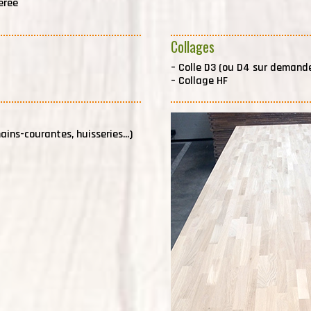
érée
Collages
–
Colle D3 (ou D4 sur demand
–
Collage HF
ins-courantes, huisseries...)