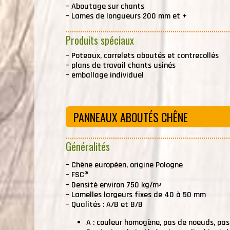
–
Aboutage sur chants
–
Lames de longueurs 200 mm et +
Produits spéciaux
–
Poteaux, carrelets aboutés et contrecollés
–
plans de travail chants usinés
–
emballage individuel
PANNEAUX ABOUTÉS CHÊNE
Généralités
–
Chêne européen, origine Pologne
–
FSC®
–
Densité environ 750 kg/m
3
–
Lamelles largeurs fixes de 40 à 50 mm
–
Qualités : A/B et B/B
A : couleur homogène, pas de noeuds, pas