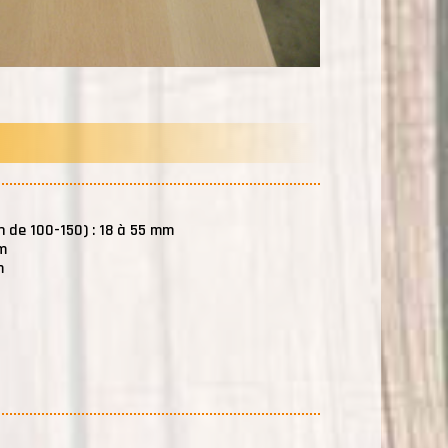
 de 100-150) : 18 à 55 mm
m
m