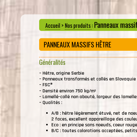
Panneaux massif
Accueil
>
Nos produits
:
PANNEAUX MASSIFS HÊTRE
Généralités
–
Hêtre, origine Serbie
–
Panneaux transformés et collés en Slovaquie
–
FSC®
–
Densité environ 750 kg/m
3
–
Lamellé-collé non abouté, largeur des lamell
–
Qualités :
A/B : hêtre légèrement étuvé, net de noeu
2 faces, excellent appareillage des coule
Eco : en principe sans noeuds, coeur roug
B/C : toutes colorations acceptées, petit